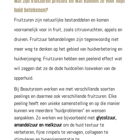
Wat zijn fruitzuren precies en wat kunnen
ze voor mijn
huid betekenen?
Fruitzuren zijn natuurlijke bestanddelen en komen
voornamelijk voor in fruit, zoals citrusvruchten, appels en
druiven. Fruitzuur behandelingen zijn tegenwoordig niet
meer weg te denken op het gebied van huidverbetering en
huidverjonging. Fruitzuren hebben een peelend effect wat
wil zeggen dat ze de dode huidcellen losweken van de
opperhuid.
Bij Beautyroom werken we met verschillende soorten
peelings en daarmee ook verschillende fruitzuren. Elke
peeling heeft een unieke samenstelling en op die manier
kunnen we meerdere ”huidproblemen” en wensen
aanpakken. Zo werken we bijvoorbeeld met
glycolzuur,
amandelzuur en melkzuur
om de huid textuur te
verbeteren, fijne rimpels te vervagen, collageen te
stimuleren en hyperpigmentatie te