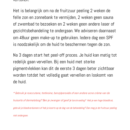
Het is belangrijk om na de fruitzuur peeling 2 weken de
felle zon en zonnebank te vermijden, 2 weken geen sauna
of zwembad te bezoeken en 2 weken geen andere laser of
gezichtsbehandeling te ondergaan
We adviseren daarnaast
.
om 48uur geen make-up te gebruiken. Iedere dag een SPF
is noodzakelijk om de huid te beschermen tegen de zon.
Na 3 dagen start het peel-off proces. Je huid kan matig tot
redelijk gaan vervellen. Bij een huid met sterke
pigmentvlekken kan dit de eerste 3 dagen beter zichtbaar
worden totdat het volledig gaat vervellen en loskomt van
de huid.
* Gebruik je roaccutane, tretinoine, benzylperoxide of een andere acne crème van de
huisarts of dermatoloog? Ben je zwanger of geef je
borstvoeding? Heb je een hoge bloeddruk,
gebruik je bloedverdunners of heb je koorts op de dag van de behandeling? Dan mag je de fruitzuur peeling
niet ondergaan.