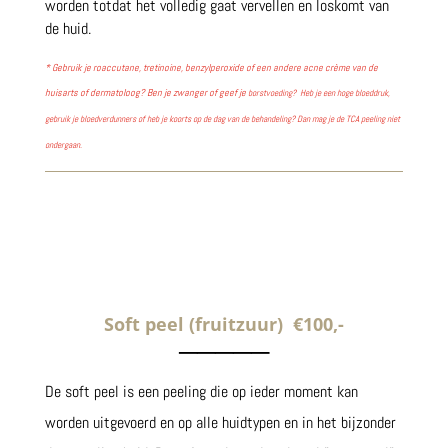
worden totdat het volledig gaat vervellen en loskomt van
de huid.
* Gebruik je roaccutane, tretinoine, benzylperoxide of een andere acne crème van de
huisarts of dermatoloog? Ben je zwanger of geef je
borstvoeding? Heb je een hoge bloeddruk,
gebruik je bloedverdunners of heb je koorts op de dag van de behandeling? Dan mag je de TCA peeling niet
ondergaan.
Soft peel (fruitzuur) €100,-
─────
De soft peel is een peeling die op ieder moment kan
worden uitgevoerd en op alle huidtypen en in het bijzonder