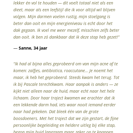
lekker én vol te houden — dit voelt totaal niet als een
dieet, maar als een leefstijl die ik voor altijd wil blijven
volgen. Mijn darmen voelen rustig, mijn stoelgang is
beter dan ooit en mijn energieniveau is echt door het
dak gegaan. Ik voel me weer mezelf, misschien zelfs beter
dan ooit. Ik ben zó dankbaar dat ik deze stap heb gezet!”
—
Sanne, 34 jaar
“Ik had al bijna alles geprobeerd om van mijn acne af te
komen: zalfjes, antibiotica, roaccutane… Je noemt het
maar, ik heb het geprobeerd. Steeds kwam het terug. Tot
ik bij Pascale terechtkwam. Haar aanpak is anders — ze
kijkt niet alleen naar de huid, maar echt naar het hele
lichaam. Door haar traject kwamen we erachter dat ik
een lekkende darm had, iets waar nooit iemand eerder
naar had gekeken. Dat bleek één van de grote
boosdoeners. Met het traject dat we zijn gestart, de fijne
persoonlijke begeleiding en heldere uitleg bij elke stap,
begon mijn huid langzaam maar zeker op te knappen.